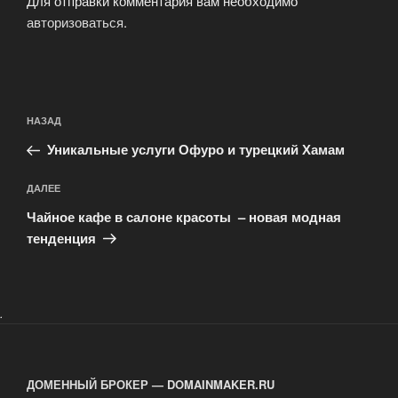
Для отправки комментария вам необходимо
авторизоваться
.
Навигация
Предыдущая
НАЗАД
по
запись:
записям
Уникальные услуги Офуро и турецкий Хамам
Следующая
ДАЛЕЕ
запись
Чайное кафе в салоне красоты – новая модная
тенденция
.
ДОМЕННЫЙ БРОКЕР — DOMAINMAKER.RU