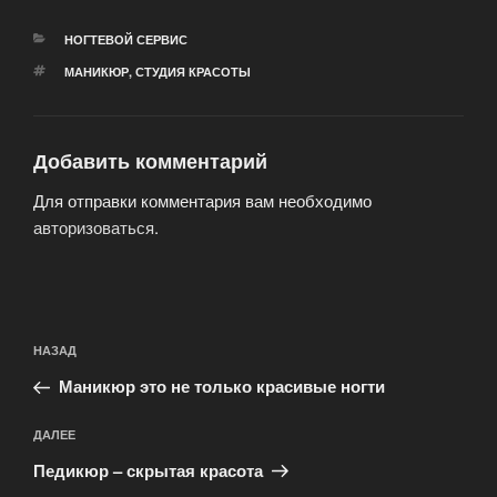
РУБРИКИ
НОГТЕВОЙ СЕРВИС
МЕТКИ
МАНИКЮР
,
СТУДИЯ КРАСОТЫ
Добавить комментарий
Для отправки комментария вам необходимо
авторизоваться
.
Навигация
Предыдущая
НАЗАД
по
запись:
записям
Маникюр это не только красивые ногти
Следующая
ДАЛЕЕ
запись
Педикюр – скрытая красота