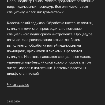
Салон педикюр Studio Perfecto предлагает различные
виды педикюрных процедур. Все они имеют свою
специфику и свой инструментарий:
Классический педикюр: Обработка ногтевых платин,
кутикул и кожи стоп производится с помощью
специального педикюрного инструмента. Процедура
начинается с распаривания кожи стоп. Затем
выполняется обработка ногтей педикюрными
ножницами, щипчиками и пилками. Срезаются
кутикулы. На стопы наносится специальное масло,
удаляется огрубевший слой кожного покрова, в том
числе, мозоли и натоптыши. Ногтевые пластины
шлифуются пилкой.
Читать далее
«Педикюр
экстра-
класса
от
ОПУБЛИКОВАНО
23.03.2020