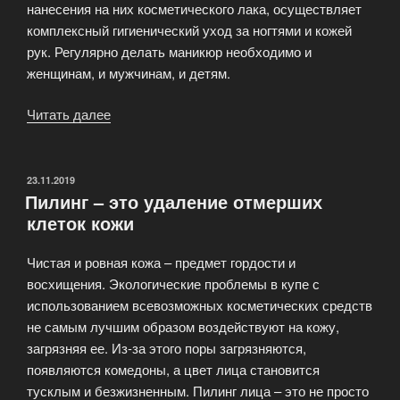
нанесения на них косметического лака, осуществляет
комплексный гигиенический уход за ногтями и кожей
рук. Регулярно делать маникюр необходимо и
женщинам, и мужчинам, и детям.
Читать далее
«Маникюр
вашей
мечты
от
ОПУБЛИКОВАНО
23.11.2019
Пилинг – это удаление отмерших
Studio
клеток кожи
Perfecto»
Чистая и ровная кожа – предмет гордости и
восхищения. Экологические проблемы в купе с
использованием всевозможных косметических средств
не самым лучшим образом воздействуют на кожу,
загрязняя ее. Из-за этого поры загрязняются,
появляются комедоны, а цвет лица становится
тусклым и безжизненным. Пилинг лица – это не просто