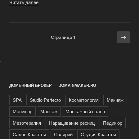
Читать далее
«SPA
услуги
в
салоне
красоты
Навигация
Сле
Страница
1
Studio
по
стра
Perfecto»
записям
.
ДОМЕННЫЙ БРОКЕР — DOMAINMAKER.RU
SPA
Studio Perfecto
Косметология
Макияж
Маникюр
Массаж
Массажный салон
Мезотерапия
Наращивание ресниц
Педикюр
Салон Красоты
Солярий
Студия Красоты