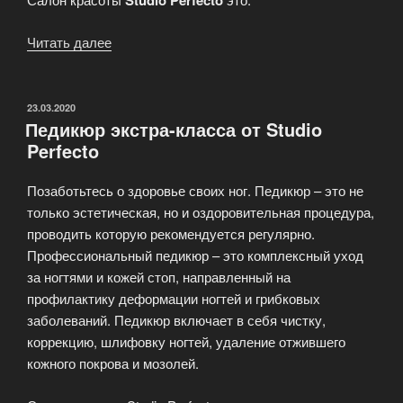
Studio Perfecto
Читать далее
«Салон
красоты
«Студия
перфекто»»
ОПУБЛИКОВАНО
23.03.2020
Педикюр экстра-класса от Studio
Perfecto
Позаботьтесь о здоровье своих ног. Педикюр – это не
только эстетическая, но и оздоровительная процедура,
проводить которую рекомендуется регулярно.
Профессиональный педикюр – это комплексный уход
за ногтями и кожей стоп, направленный на
профилактику деформации ногтей и грибковых
заболеваний. Педикюр включает в себя чистку,
коррекцию, шлифовку ногтей, удаление отжившего
кожного покрова и мозолей.