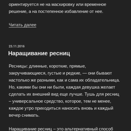
ориентируется не на маскировку или временное
решение, а на постепенное избавление от нее.
Читать далее
«Косметология
–
это
целая
ОПУБЛИКОВАНО
23.11.2016
Наращивание ресниц
наука
по
Ресницы: длинные, короткие, прямые,
уходу
закручивающиеся, густые и редкие, — они бывают
за
настолько же разными, как и сама их обладательница.
телом
Но, какими бы они ни были, каждая девушка желает
и
сделать их внешний вид еще лучше. Тушь для ресниц
телом»
– универсальное средство, которое, тем не менее,
каждое утро приходиться наносить вновь и каждый
вечер снимать.
Наращивание ресниц – это альтернативный способ