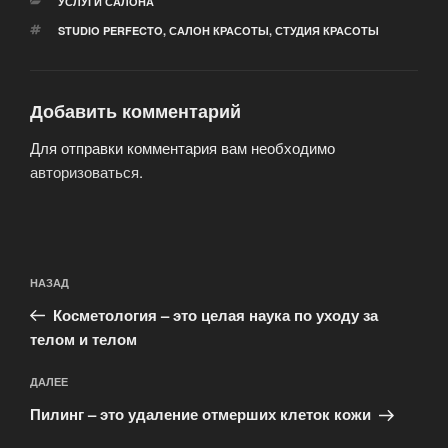
РУБРИКИ
УСЛУГИ САЛОНА
МЕТКИ
STUDIO PERFECTO
,
САЛОН КРАСОТЫ
,
СТУДИЯ КРАСОТЫ
Добавить комментарий
Для отправки комментария вам необходимо
авторизоваться
.
Навигация
Предыдущая
НАЗАД
по
запись:
записям
Косметология – это целая наука по уходу за
телом и телом
Следующая
ДАЛЕЕ
запись
Пилинг – это удаление отмерших клеток кожи